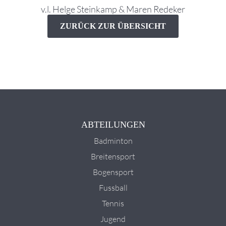
v.l. Helge Steinkamp & Maren Redeker
ZURÜCK ZUR ÜBERSICHT
ABTEILUNGEN
Badminton
Breitensport
Bogensport
Fussball
Tennis
Jugend